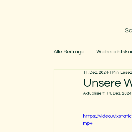
S
Sc
G
Alle Beiträge
Weihnachtskar
mit anges
11. Dez. 2024
1 Min. Lesez
Unsere W
Aktualisiert:
14. Dez. 2024
https://video.wixsta
mp4