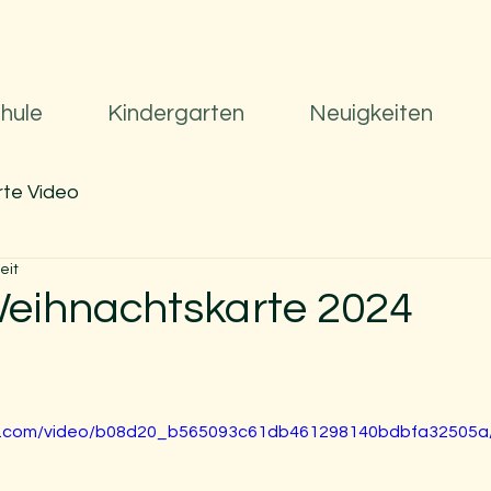
t
.
Al
o
y
sius
hule
Kindergarten
Neuigkeiten
rundschule
te Video
chlossenem Kindergarten
eit
eihnachtskarte 2024
tic.com/video/b08d20_b565093c61db461298140bdbfa32505a/