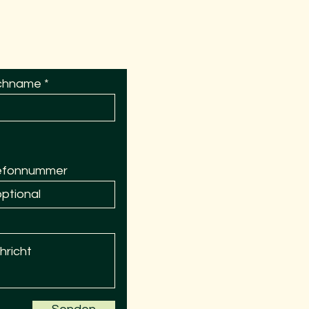
chname
efonnummer