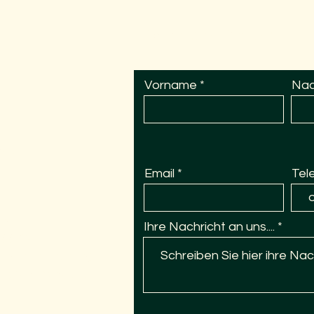
Schreiben Sie uns
l
o
y
sius
schule
 Kindergarten
Vorname
Na
ule
Email
Tel
en
Ihre Nachricht an uns....
 788 39
en Bauarbeiten)
s-grundschule.de