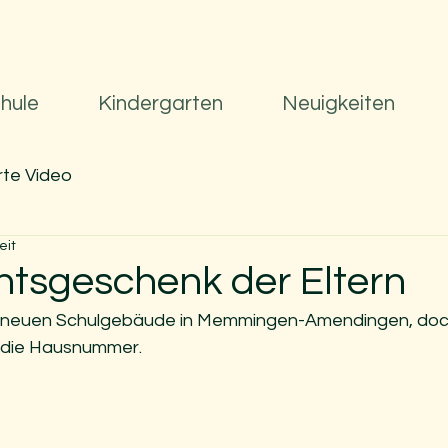
t
.
Al
o
y
sius
hule
Kindergarten
Neuigkeiten
rundschule
te Video
chlossenem Kindergarten
eit
tsgeschenk der Eltern
 im neuen Schulgebäude in Memmingen-Amendingen, doch
 die Hausnummer. 