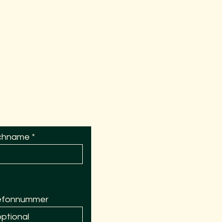
chname
efonnummer