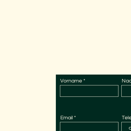
Schreiben Sie uns
l
o
y
sius
schule
 Kindergarten
Vorname
Na
ule
Email
Tel