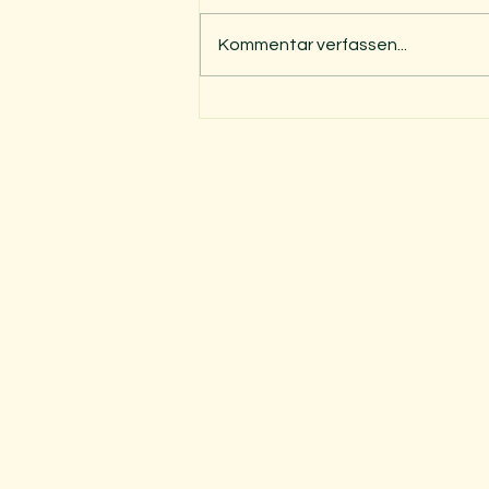
Kommentar verfassen...
Memminger Kinderfest 2026
– wir waren wieder
mittendrin!